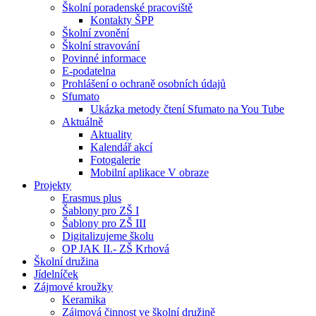
Školní poradenské pracoviště
Kontakty ŠPP
Školní zvonění
Školní stravování
Povinné informace
E-podatelna
Prohlášení o ochraně osobních údajů
Sfumato
Ukázka metody čtení Sfumato na You Tube
Aktuálně
Aktuality
Kalendář akcí
Fotogalerie
Mobilní aplikace V obraze
Projekty
Erasmus plus
Šablony pro ZŠ I
Šablony pro ZŠ III
Digitalizujeme školu
OP JAK II.- ZŠ Krhová
Školní družina
Jídelníček
Zájmové kroužky
Keramika
Zájmová činnost ve školní družině