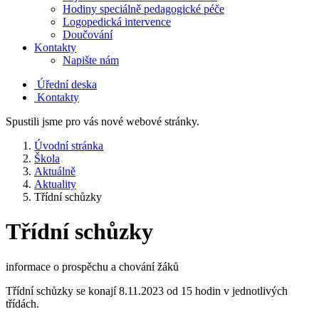
Hodiny speciálně pedagogické péče
Logopedická intervence
Doučování
Kontakty
Napište nám
Úřední deska
Kontakty
Spustili jsme pro vás nové webové stránky.
Úvodní stránka
Škola
Aktuálně
Aktuality
Třídní schůzky
Třídní schůzky
informace o prospěchu a chování žáků
Třídní schůzky se konají 8.11.2023 od 15 hodin v jednotlivých
třídách.