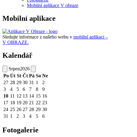
Mobilní aplikace V obraze
Mobilní aplikace
Sledujte informace z našeho webu v
mobilní aplikaci –
V OBRAZE.
Kalendář
Srpen
2026
Po
Út
St
Čt
Pá
So
Ne
27
28
29
30
31
1
2
3
4
5
6
7
8
9
10
11
12
13
14
15
16
17
18
19
20
21
22
23
24
25
26
27
28
29
30
31
1
2
3
4
5
6
Fotogalerie