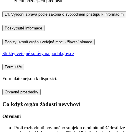
znění pozdějších předpisů.
14.
Výroční zpráva podle zákona o svobodném přístupu k informacím
Poskytnuté informace
Popisy úkonů orgánu veřejné moci - životní situace
Služby veřejné správy na portal.gov.cz
Formuláře
Formuláře nejsou k dispozici.
Opravné prostředky
Co když orgán žádosti nevyhoví
Odvolání
Proti rozhodnutí povinného subjektu o odmítnutí žádosti lze