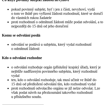
pokud povinný subjekt, byť i jen z části, nevyhoví, vydá
o tom ve lhůtě pro vyřízení žádosti rozhodnutí, které se doručí
do vlastních rukou žadatele
proti rozhodnutí o odmítnutí žádosti může podat odvolání, a to
nejpozději do 15 dnů od jeho doručení
Komu se odvolání posílá
odvolání se podává u subjektu, který vydal rozhodnutí
o odmítnutí žádosti
Kdo o odvolání rozhodne
o odvolání rozhoduje orgán (příslušný krajský úřad), který je
nejblíže nadřízeným povinného subjektu, který rozhodnutí
vydal
ten, kdo o odvolání rozhoduje, tak musí učinit ve lhůtě do
15 dnů od předložení odvolání tím, kdo rozhodnutí vydal
proti rozhodnutí odvolacího orgánu se již nelze odvolat. Lze
však podat návrh na přezkoumání takového rozhodnutí
u příslušného soudu.