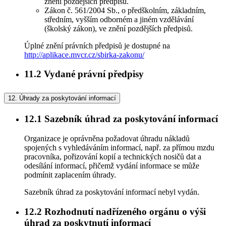
znění pozdějších předpisů.
Zákon č. 561/2004 Sb., o předškolním, základním,
středním, vyšším odborném a jiném vzdělávání
(školský zákon), ve znění pozdějších předpisů.
Úplné znění právních předpisů je dostupné na
http://aplikace.mvcr.cz/sbirka-zakonu/
11.2
Vydané právní předpisy
12.
Úhrady za poskytování informací
12.1
Sazebník úhrad za poskytování informací
Organizace je oprávněna požadovat úhradu nákladů
spojených s vyhledáváním informací, např. za přímou mzdu
pracovníka, pořizování kopií a technických nosičů dat a
odesílání informací, přičemž vydání informace se může
podmínit zaplacením úhrady.
Sazebník úhrad za poskytování informací nebyl vydán.
12.2
Rozhodnutí nadřízeného orgánu o výši
úhrad za poskytnutí informací