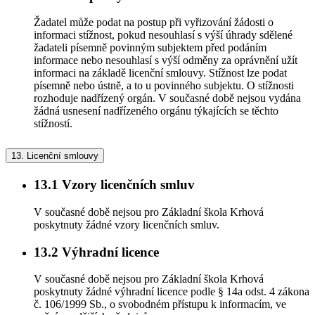
Žadatel může podat na postup při vyřizování žádosti o
informaci stížnost, pokud nesouhlasí s výší úhrady sdělené
žadateli písemně povinným subjektem před podáním
informace nebo nesouhlasí s výší odměny za oprávnění užít
informaci na základě licenční smlouvy. Stížnost lze podat
písemně nebo ústně, a to u povinného subjektu. O stížnosti
rozhoduje nadřízený orgán. V současné době nejsou vydána
žádná usnesení nadřízeného orgánu týkajících se těchto
stížností.
13.
Licenční smlouvy
13.1
Vzory licenčních smluv
V současné době nejsou pro Základní škola Krhová
poskytnuty žádné vzory licenčních smluv.
13.2
Výhradní licence
V současné době nejsou pro Základní škola Krhová
poskytnuty žádné výhradní licence podle § 14a odst. 4 zákona
č. 106/1999 Sb., o svobodném přístupu k informacím, ve