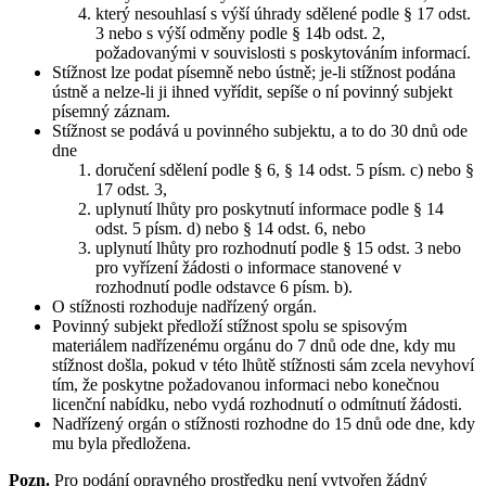
který nesouhlasí s výší úhrady sdělené podle § 17 odst.
3 nebo s výší odměny podle § 14b odst. 2,
požadovanými v souvislosti s poskytováním informací.
Stížnost lze podat písemně nebo ústně; je-li stížnost podána
ústně a nelze-li ji ihned vyřídit, sepíše o ní povinný subjekt
písemný záznam.
Stížnost se podává u povinného subjektu, a to do 30 dnů ode
dne
doručení sdělení podle § 6, § 14 odst. 5 písm. c) nebo §
17 odst. 3,
uplynutí lhůty pro poskytnutí informace podle § 14
odst. 5 písm. d) nebo § 14 odst. 6, nebo
uplynutí lhůty pro rozhodnutí podle § 15 odst. 3 nebo
pro vyřízení žádosti o informace stanovené v
rozhodnutí podle odstavce 6 písm. b).
O stížnosti rozhoduje nadřízený orgán.
Povinný subjekt předloží stížnost spolu se spisovým
materiálem nadřízenému orgánu do 7 dnů ode dne, kdy mu
stížnost došla, pokud v této lhůtě stížnosti sám zcela nevyhoví
tím, že poskytne požadovanou informaci nebo konečnou
licenční nabídku, nebo vydá rozhodnutí o odmítnutí žádosti.
Nadřízený orgán o stížnosti rozhodne do 15 dnů ode dne, kdy
mu byla předložena.
Pozn.
Pro podání opravného prostředku není vytvořen žádný