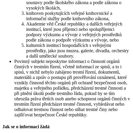
soustavy podle školského zákona a podle zákona o
vysokých školách,
knihoven poskytujících veřejné knihovnické a
informační služby podle knihovního zákona,
Akademie věd České republiky a dalších veřejných
institucí, které jsou příjemci nebo spolupříjemci
podpory výzkumu a vývoje z veřejných prostředků
podle zákona o podpoře výzkumu a vývoje, nebo
kulturních institucí hospodařících s veřejnými
prostředky, jako jsou muzea, galerie, divadla, orchestry
a další umělecké soubory.
Povinný subjekt neposkytne informaci o činnosti orgánů
činných v trestním řízení, včetně informací ze spisů, a to i
spisů, v nichž nebylo zahájeno trestní řízení, dokumentů,
materiálů a zpráv o postupu při prověřování oznámení, které
vznikly činností těchto orgánů při ochraně bezpečnosti osob,
majetku a veřejného pořádku, předcházení trestné činnosti a
při plnění úkolů podle trestního řádu, pokud by se tím
ohrozila práva třetích osob anebo schopnost orgánů činných v
trestním řízení předcházet trestné činnosti, vyhledávat nebo
odhalovat trestnou činnost nebo stíhat trestné činy nebo
zajišťovat bezpečnost České republiky.
Jak se o informaci žádá