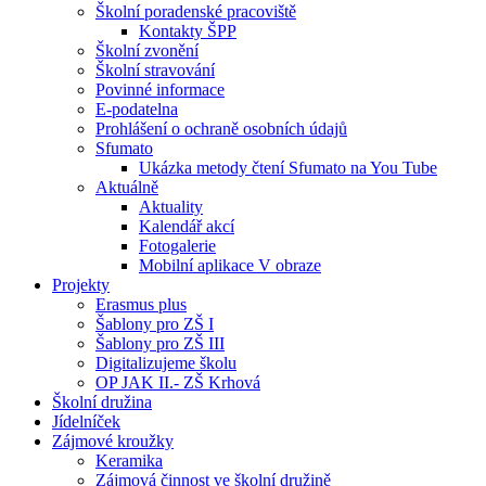
Školní poradenské pracoviště
Kontakty ŠPP
Školní zvonění
Školní stravování
Povinné informace
E-podatelna
Prohlášení o ochraně osobních údajů
Sfumato
Ukázka metody čtení Sfumato na You Tube
Aktuálně
Aktuality
Kalendář akcí
Fotogalerie
Mobilní aplikace V obraze
Projekty
Erasmus plus
Šablony pro ZŠ I
Šablony pro ZŠ III
Digitalizujeme školu
OP JAK II.- ZŠ Krhová
Školní družina
Jídelníček
Zájmové kroužky
Keramika
Zájmová činnost ve školní družině