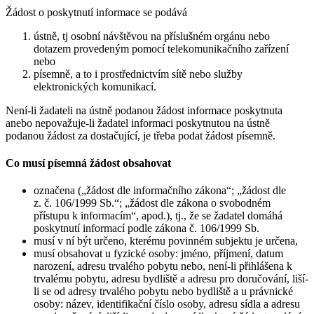
Žádost o poskytnutí informace se podává
ústně, tj osobní návštěvou na příslušném orgánu nebo
dotazem provedeným pomocí telekomunikačního zařízení
nebo
písemně, a to i prostřednictvím sítě nebo služby
elektronických komunikací.
Není-li žadateli na ústně podanou žádost informace poskytnuta
anebo nepovažuje-li žadatel informaci poskytnutou na ústně
podanou žádost za dostačující, je třeba podat žádost písemně.
Co musí písemná žádost obsahovat
označena („žádost dle informačního zákona“; „žádost dle
z. č. 106/1999 Sb.“; „žádost dle zákona o svobodném
přístupu k informacím“, apod.), tj., že se žadatel domáhá
poskytnutí informací podle zákona č. 106/1999 Sb.
musí v ní být určeno, kterému povinném subjektu je určena,
musí obsahovat u fyzické osoby: jméno, příjmení, datum
narození, adresu trvalého pobytu nebo, není-li přihlášena k
trvalému pobytu, adresu bydliště a adresu pro doručování, liší-
li se od adresy trvalého pobytu nebo bydliště a u právnické
osoby: název, identifikační číslo osoby, adresu sídla a adresu