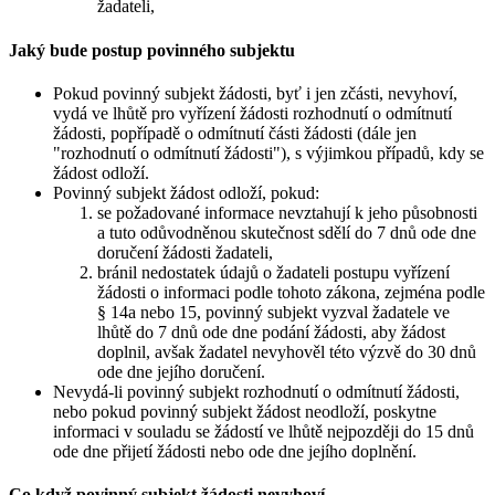
žadateli,
Jaký bude postup povinného subjektu
Pokud povinný subjekt žádosti, byť i jen zčásti, nevyhoví,
vydá ve lhůtě pro vyřízení žádosti rozhodnutí o odmítnutí
žádosti, popřípadě o odmítnutí části žádosti (dále jen
"rozhodnutí o odmítnutí žádosti"), s výjimkou případů, kdy se
žádost odloží.
Povinný subjekt žádost odloží, pokud:
se požadované informace nevztahují k jeho působnosti
a tuto odůvodněnou skutečnost sdělí do 7 dnů ode dne
doručení žádosti žadateli,
bránil nedostatek údajů o žadateli postupu vyřízení
žádosti o informaci podle tohoto zákona, zejména podle
§ 14a nebo 15, povinný subjekt vyzval žadatele ve
lhůtě do 7 dnů ode dne podání žádosti, aby žádost
doplnil, avšak žadatel nevyhověl této výzvě do 30 dnů
ode dne jejího doručení.
Nevydá-li povinný subjekt rozhodnutí o odmítnutí žádosti,
nebo pokud povinný subjekt žádost neodloží, poskytne
informaci v souladu se žádostí ve lhůtě nejpozději do 15 dnů
ode dne přijetí žádosti nebo ode dne jejího doplnění.
Co když povinný subjekt žádosti nevyhoví