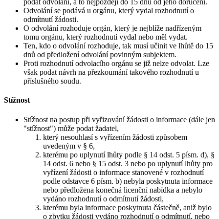
podat odvolání, a to nejpozději do 15 dnů od jeho doručení.
Odvolání se podává u orgánu, který vydal rozhodnutí o
odmítnutí žádosti.
O odvolání rozhoduje orgán, který je nejblíže nadřízeným
tomu orgánu, který rozhodnutí vydal nebo měl vydat.
Ten, kdo o odvolání rozhoduje, tak musí učinit ve lhůtě do 15
dnů od předložení odvolání povinným subjektem.
Proti rozhodnutí odvolacího orgánu se již nelze odvolat. Lze
však podat návrh na přezkoumání takového rozhodnutí u
příslušného soudu.
Stížnost
Stížnost na postup při vyřizování žádosti o informace (dále jen
"stížnost") může podat žadatel,
který nesouhlasí s vyřízením žádosti způsobem
uvedeným v § 6,
kterému po uplynutí lhůty podle § 14 odst. 5 písm. d), §
14 odst. 6 nebo § 15 odst. 3 nebo po uplynutí lhůty pro
vyřízení žádosti o informace stanovené v rozhodnutí
podle odstavce 6 písm. b) nebyla poskytnuta informace
nebo předložena konečná licenční nabídka a nebylo
vydáno rozhodnutí o odmítnutí žádosti,
kterému byla informace poskytnuta částečně, aniž bylo
o zbytku žádosti vydáno rozhodnutí o odmítnutí, nebo