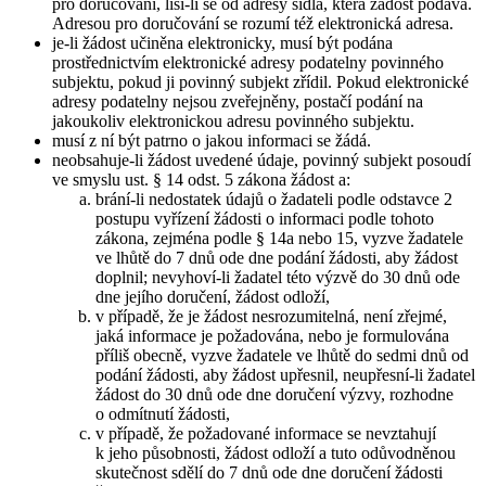
pro doručování, liší-li se od adresy sídla, která žádost podává.
Adresou pro doručování se rozumí též elektronická adresa.
je-li žádost učiněna elektronicky, musí být podána
prostřednictvím elektronické adresy podatelny povinného
subjektu, pokud ji povinný subjekt zřídil. Pokud elektronické
adresy podatelny nejsou zveřejněny, postačí podání na
jakoukoliv elektronickou adresu povinného subjektu.
musí z ní být patrno o jakou informaci se žádá.
neobsahuje-li žádost uvedené údaje, povinný subjekt posoudí
ve smyslu ust. § 14 odst. 5 zákona žádost a:
brání-li nedostatek údajů o žadateli podle odstavce 2
postupu vyřízení žádosti o informaci podle tohoto
zákona, zejména podle § 14a nebo 15, vyzve žadatele
ve lhůtě do 7 dnů ode dne podání žádosti, aby žádost
doplnil; nevyhoví-li žadatel této výzvě do 30 dnů ode
dne jejího doručení, žádost odloží,
v případě, že je žádost nesrozumitelná, není zřejmé,
jaká informace je požadována, nebo je formulována
příliš obecně, vyzve žadatele ve lhůtě do sedmi dnů od
podání žádosti, aby žádost upřesnil, neupřesní-li žadatel
žádost do 30 dnů ode dne doručení výzvy, rozhodne
o odmítnutí žádosti,
v případě, že požadované informace se nevztahují
k jeho působnosti, žádost odloží a tuto odůvodněnou
skutečnost sdělí do 7 dnů ode dne doručení žádosti