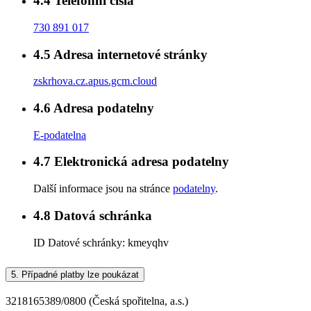
4.4
Telefonní čísla
730 891 017
4.5
Adresa internetové stránky
zskrhova.cz.apus.gcm.cloud
4.6
Adresa podatelny
E-podatelna
4.7
Elektronická adresa podatelny
Další informace jsou na stránce
podatelny
.
4.8
Datová schránka
ID Datové schránky:
kmeyqhv
5.
Případné platby lze poukázat
3218165389/0800 (Česká spořitelna, a.s.)