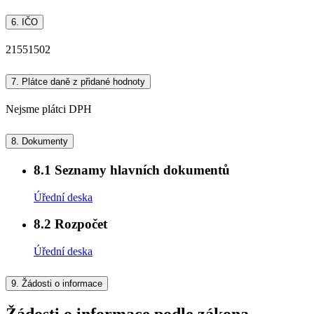
6.
IČO
21551502
7.
Plátce daně z přidané hodnoty
Nejsme plátci DPH
8.
Dokumenty
8.1
Seznamy hlavních dokumentů
Úřední deska
8.2
Rozpočet
Úřední deska
9.
Žádosti o informace
Žádosti o informace podle zákona