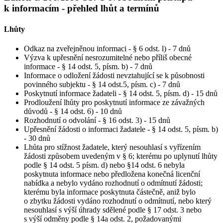
k informacím - přehled lhůt a termínů
Lhůty
Odkaz na zveřejněnou informaci - § 6 odst. l) - 7 dnů
Výzva k upřesnění nesrozumitelné nebo příliš obecné
informace - § 14 odst. 5, písm. b) - 7 dnů
Informace o odložení žádosti nevztahující se k působnosti
povinného subjektu - § 14 odst.5, písm. c) - 7 dnů
Poskytnutí informace žadateli - § 14 odst. 5, písm. d) - 15 dnů
Prodloužení lhůty pro poskytnutí informace ze závažných
důvodů - § 14 odst. 6) - 10 dnů
Rozhodnutí o odvolání - § 16 odst. 3) - 15 dnů
Upřesnění žádosti o informaci žadatele - § 14 odst. 5, písm. b)
- 30 dnů
Lhůta pro stížnost žadatele, který nesouhlasí s vyřízením
žádosti způsobem uvedeným v § 6; kterému po uplynutí lhůty
podle § 14 odst. 5 písm. d) nebo §14 odst. 6 nebyla
poskytnuta informace nebo předložena konečná licenční
nabídka a nebylo vydáno rozhodnutí o odmítnutí žádosti;
kterému byla informace poskytnuta částečně, aniž bylo
o zbytku žádosti vydáno rozhodnutí o odmítnutí, nebo který
nesouhlasí s výší úhrady sdělené podle § 17 odst. 3 nebo
s výší odměny podle § 14a odst. 2, požadovanými