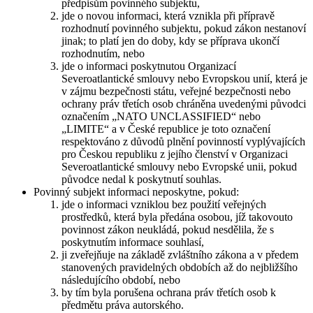
předpisům povinného subjektu,
jde o novou informaci, která vznikla při přípravě
rozhodnutí povinného subjektu, pokud zákon nestanoví
jinak; to platí jen do doby, kdy se příprava ukončí
rozhodnutím, nebo
jde o informaci poskytnutou Organizací
Severoatlantické smlouvy nebo Evropskou unií, která je
v zájmu bezpečnosti státu, veřejné bezpečnosti nebo
ochrany práv třetích osob chráněna uvedenými původci
označením „NATO UNCLASSIFIED“ nebo
„LIMITE“ a v České republice je toto označení
respektováno z důvodů plnění povinností vyplývajících
pro Českou republiku z jejího členství v Organizaci
Severoatlantické smlouvy nebo Evropské unii, pokud
původce nedal k poskytnutí souhlas.
Povinný subjekt informaci neposkytne, pokud:
jde o informaci vzniklou bez použití veřejných
prostředků, která byla předána osobou, jíž takovouto
povinnost zákon neukládá, pokud nesdělila, že s
poskytnutím informace souhlasí,
ji zveřejňuje na základě zvláštního zákona a v předem
stanovených pravidelných obdobích až do nejbližšího
následujícího období, nebo
by tím byla porušena ochrana práv třetích osob k
předmětu práva autorského.