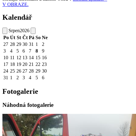
V OBRAZE.
Kalendář
Srpen
2026
Po
Út
St
Čt
Pá
So
Ne
27
28
29
30
31
1
2
3
4
5
6
7
8
9
10
11
12
13
14
15
16
17
18
19
20
21
22
23
24
25
26
27
28
29
30
31
1
2
3
4
5
6
Fotogalerie
Náhodná fotogalerie