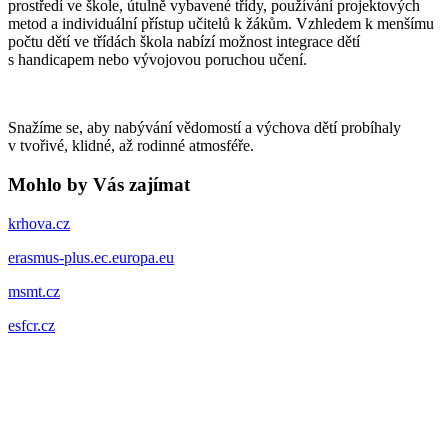
prostředí ve škole, útulně vybavené třídy, používání projektových
metod a individuální přístup učitelů k žákům. Vzhledem k menšímu
počtu dětí ve třídách škola nabízí možnost integrace dětí
s handicapem nebo vývojovou poruchou učení.
Snažíme se, aby nabývání vědomostí a výchova dětí probíhaly
v tvořivé, klidné, až rodinné atmosféře.
Mohlo by Vás zajímat
krhova.cz
erasmus-plus.ec.europa.eu
msmt.cz
esfcr.cz