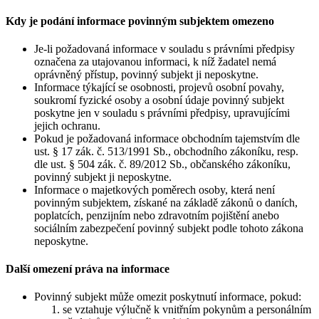
Kdy je podání informace povinným subjektem omezeno
Je-li požadovaná informace v souladu s právními předpisy
označena za utajovanou informaci, k níž žadatel nemá
oprávněný přístup, povinný subjekt ji neposkytne.
Informace týkající se osobnosti, projevů osobní povahy,
soukromí fyzické osoby a osobní údaje povinný subjekt
poskytne jen v souladu s právními předpisy, upravujícími
jejich ochranu.
Pokud je požadovaná informace obchodním tajemstvím dle
ust. § 17 zák. č. 513/1991 Sb., obchodního zákoníku, resp.
dle ust. § 504 zák. č. 89/2012 Sb., občanského zákoníku,
povinný subjekt ji neposkytne.
Informace o majetkových poměrech osoby, která není
povinným subjektem, získané na základě zákonů o daních,
poplatcích, penzijním nebo zdravotním pojištění anebo
sociálním zabezpečení povinný subjekt podle tohoto zákona
neposkytne.
Další omezení práva na informace
Povinný subjekt může omezit poskytnutí informace, pokud:
se vztahuje výlučně k vnitřním pokynům a personálním