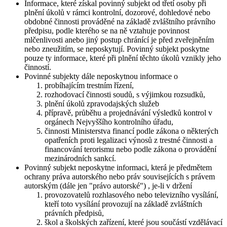
Informace, které získal povinný subjekt od třetí osoby při
plnění úkolů v rámci kontrolní, dozorové, dohledové nebo
obdobné činnosti prováděné na základě zvláštního právního
předpisu, podle kterého se na ně vztahuje povinnost
mlčenlivosti anebo jiný postup chránící je před zveřejněním
nebo zneužitím, se neposkytují. Povinný subjekt poskytne
pouze ty informace, které při plnění těchto úkolů vznikly jeho
činností.
Povinné subjekty dále neposkytnou informace o
probíhajícím trestním řízení,
rozhodovací činnosti soudů, s výjimkou rozsudků,
plnění úkolů zpravodajských služeb
přípravě, průběhu a projednávání výsledků kontrol v
orgánech Nejvyššího kontrolního úřadu,
činnosti Ministerstva financí podle zákona o některých
opatřeních proti legalizaci výnosů z trestné činnosti a
financování terorismu nebo podle zákona o provádění
mezinárodních sankcí.
Povinný subjekt neposkytne informaci, která je předmětem
ochrany práva autorského nebo práv souvisejících s právem
autorským (dále jen "právo autorské") , je-li v držení
provozovatelů rozhlasového nebo televizního vysílání,
kteří toto vysílání provozují na základě zvláštních
právních předpisů,
škol a školských zařízení, které jsou součástí vzdělávací