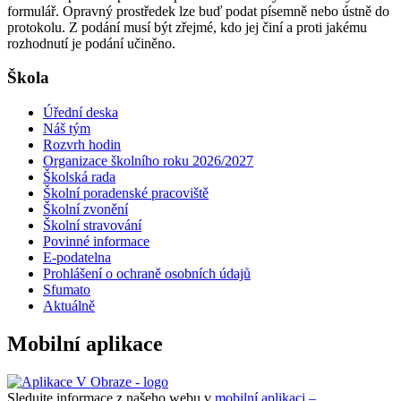
formulář. Opravný prostředek lze buď podat písemně nebo ústně do
protokolu. Z podání musí být zřejmé, kdo jej činí a proti jakému
rozhodnutí je podání učiněno.
Škola
Úřední deska
Náš tým
Rozvrh hodin
Organizace školního roku 2026/2027
Školská rada
Školní poradenské pracoviště
Školní zvonění
Školní stravování
Povinné informace
E-podatelna
Prohlášení o ochraně osobních údajů
Sfumato
Aktuálně
Mobilní aplikace
Sledujte informace z našeho webu v
mobilní aplikaci –