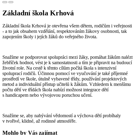
Základní škola Krhová
Základní škola Krhová je otevřena všem dětem, rodičům i veřejnosti
- a to jak obsahem vzdělání, respektováním žákovy osobnosti, tak
zapojením školy i jejích žáků do veřejného života.
Snažíme se podporovat spolupráci mezi žáky, pomáhat žákům nalézt
žebříček hodnot, vést je k samostatnosti a tím je připravit na budoucí
životní role. Na cestě k těmto cílům počítá škola s intenzivní
spoluprací rodičů. Účinnou pomocí ve vyučování je také příjemné
prostředí ve škole, útulně vybavené třídy, používání projektových
metod a individuální přístup učitelů k žákům. Vzhledem k menšímu
počtu dětí ve třídách škola nabízí možnost integrace dětí
s handicapem nebo vývojovou poruchou učení.
Snažíme se, aby nabývání vědomostí a výchova dětí probíhaly
v tvořivé, klidné, až rodinné atmosféře.
Mohlo by Vás zajímat