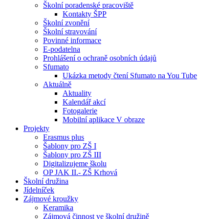
Školní poradenské pracoviště
Kontakty ŠPP
Školní zvonění
Školní stravování
Povinné informace
E-podatelna
Prohlášení o ochraně osobních údajů
Sfumato
Ukázka metody čtení Sfumato na You Tube
Aktuálně
Aktuality
Kalendář akcí
Fotogalerie
Mobilní aplikace V obraze
Projekty
Erasmus plus
Šablony pro ZŠ I
Šablony pro ZŠ III
Digitalizujeme školu
OP JAK II.- ZŠ Krhová
Školní družina
Jídelníček
Zájmové kroužky
Keramika
Zájmová činnost ve školní družině