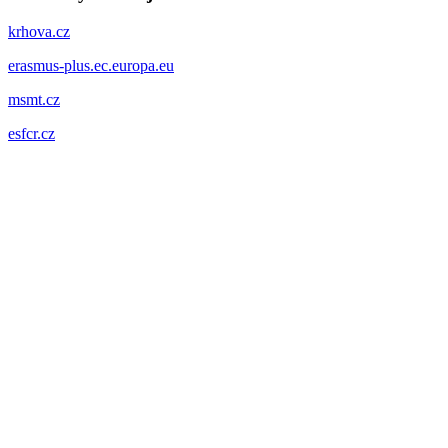
krhova.cz
erasmus-plus.ec.europa.eu
msmt.cz
esfcr.cz