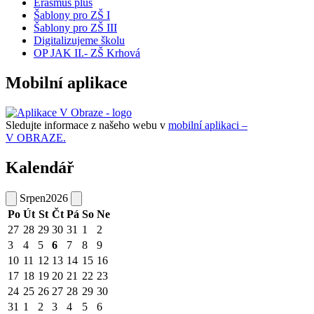
Erasmus plus
Šablony pro ZŠ I
Šablony pro ZŠ III
Digitalizujeme školu
OP JAK II.- ZŠ Krhová
Mobilní aplikace
Sledujte informace z našeho webu v
mobilní aplikaci –
V OBRAZE.
Kalendář
Srpen
2026
Po
Út
St
Čt
Pá
So
Ne
27
28
29
30
31
1
2
3
4
5
6
7
8
9
10
11
12
13
14
15
16
17
18
19
20
21
22
23
24
25
26
27
28
29
30
31
1
2
3
4
5
6