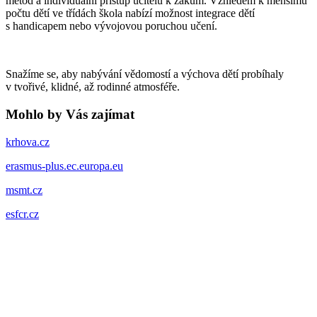
metod a individuální přístup učitelů k žákům. Vzhledem k menšímu
počtu dětí ve třídách škola nabízí možnost integrace dětí
s handicapem nebo vývojovou poruchou učení.
Snažíme se, aby nabývání vědomostí a výchova dětí probíhaly
v tvořivé, klidné, až rodinné atmosféře.
Mohlo by Vás zajímat
krhova.cz
erasmus-plus.ec.europa.eu
msmt.cz
esfcr.cz