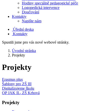
Hodiny speciálně pedagogické péče
Logopedická intervence
Doučování
Kontakty
Napište nám
Úřední deska
Kontakty
Spustili jsme pro vás nové webové stránky.
Úvodní stránka
Projekty
Projekty
Erasmus plus
Šablony pro ZŠ III
Digitalizujeme školu
OP JAK II.- ZŠ Krhová
Projekty