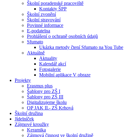
Školní poradenské pracoviště
Kontakty ŠPP
Školní zvonění
Školní stravování
Povinné informace
E-podatelna
Prohlášení o ochraně osobních údajů
Sfumato
Ukázka metody čtení Sfumato na You Tube
Aktuálně
Aktuality
Kalendář akcí
Fotogalerie
Mobilní aplikace V obraze
Projekty
Erasmus plus
Šablony pro ZŠ I
Šablony pro ZŠ III
Digitalizujeme školu
OP JAK II.- ZŠ Krhová
Školní družina
Jídelníček
Zájmové kroužky
Keramika
Zájmová činnost ve školní družině