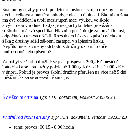
Snahou bylo, aby při vstupu dětí do místnosti školní družiny na ně
dýchla celková atmosféra pohody, radosti a útulnosti. Školní družina
má dvě oddělení a tvoří mezistupeň mezi výukou ve škole
a výchovou v rodině. I když je nezpochybnitelně provázána
se školou, má svá specifika. Hlavním posláním je zájmová činnost,
odpočinek a relaxace žáků. Rozsah docházky a způsob odchodu
žáka z družiny sdělí zákonní zástupci v zápisním lístku.
Nepřítomnost a změny odchodu z družiny oznámí rodiče
buď osobně nebo písemně.
Za pobyt ve školní družině se platí příspěvek 200,- Kč měsíčně.
Tato částka se hradí vždy pololetně 1 000,- Kč v září a 1 000,- Kč
v únoru. Pokud je provoz školní družiny přerušen na více než 5 dní,
měsíční částka se adekvátně snižuje.
ŠVP školní družina
Typ: PDF dokument, Velikost: 286.06 kB
Vnitřní řád školní družiny
Typ: PDF dokument, Velikost: 192.03 kB
ranní provoz: 06:15 - 8:00 hodin