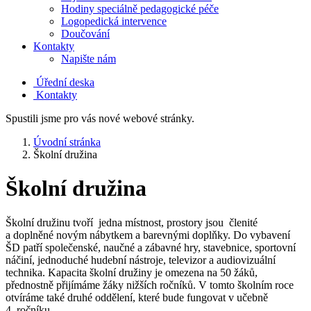
Hodiny speciálně pedagogické péče
Logopedická intervence
Doučování
Kontakty
Napište nám
Úřední deska
Kontakty
Spustili jsme pro vás nové webové stránky.
Úvodní stránka
Školní družina
Školní družina
Školní družinu tvoří jedna místnost, prostory jsou členité
a doplněné novým nábytkem a barevnými doplňky. Do vybavení
ŠD patří společenské, naučné a zábavné hry, stavebnice, sportovní
náčiní, jednoduché hudební nástroje, televizor a audiovizuální
technika. Kapacita školní družiny je omezena na 50 žáků,
přednostně přijímáme žáky nižších ročníků. V tomto školním roce
otvíráme také druhé oddělení, které bude fungovat v učebně
4. ročníku.