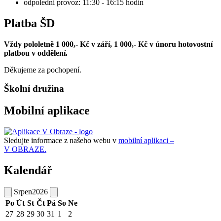
odpolední provoz: 11:30 - 16:15 hodin
Platba ŠD
Vždy pololetně 1 000,- Kč v září, 1 000,- Kč v únoru hotovostní
platbou v oddělení.
Děkujeme za pochopení.
Školní družina
Mobilní aplikace
Sledujte informace z našeho webu v
mobilní aplikaci –
V OBRAZE.
Kalendář
Srpen
2026
Po
Út
St
Čt
Pá
So
Ne
27
28
29
30
31
1
2