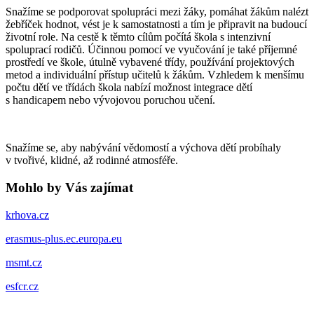
Snažíme se podporovat spolupráci mezi žáky, pomáhat žákům nalézt
žebříček hodnot, vést je k samostatnosti a tím je připravit na budoucí
životní role. Na cestě k těmto cílům počítá škola s intenzivní
spoluprací rodičů. Účinnou pomocí ve vyučování je také příjemné
prostředí ve škole, útulně vybavené třídy, používání projektových
metod a individuální přístup učitelů k žákům. Vzhledem k menšímu
počtu dětí ve třídách škola nabízí možnost integrace dětí
s handicapem nebo vývojovou poruchou učení.
Snažíme se, aby nabývání vědomostí a výchova dětí probíhaly
v tvořivé, klidné, až rodinné atmosféře.
Mohlo by Vás zajímat
krhova.cz
erasmus-plus.ec.europa.eu
msmt.cz
esfcr.cz