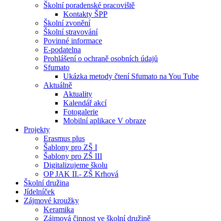
Školní poradenské pracoviště
Kontakty ŠPP
Školní zvonění
Školní stravování
Povinné informace
E-podatelna
Prohlášení o ochraně osobních údajů
Sfumato
Ukázka metody čtení Sfumato na You Tube
Aktuálně
Aktuality
Kalendář akcí
Fotogalerie
Mobilní aplikace V obraze
Projekty
Erasmus plus
Šablony pro ZŠ I
Šablony pro ZŠ III
Digitalizujeme školu
OP JAK II.- ZŠ Krhová
Školní družina
Jídelníček
Zájmové kroužky
Keramika
Zájmová činnost ve školní družině