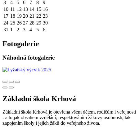
3
4
5
6
7
8
9
10
11
12
13
14
15
16
17
18
19
20
21
22
23
24
25
26
27
28
29
30
31
1
2
3
4
5
6
Fotogalerie
Náhodná fotogalerie
Základní škola Krhová
Základní škola Krhová je otevřena všem dětem, rodičům i veřejnosti
- a to jak obsahem vzdělání, respektováním žákovy osobnosti, tak
zapojením školy i jejích žáků do veřejného života.