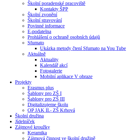
Školní poradenské pracoviště
Kontakty ŠPP
Školní zvonění
Školní stravování
Povinné informace
E-podatelna
Prohlášení o ochraně osobních údajů
Sfumato
Ukázka metody čtení Sfumato na You Tube
Aktuálně
Aktuality
Kalendář akcí
Fotogalerie
Mobilní aplikace V obraze
Projekty
Erasmus plus
Šablony pro ZŠ I
Šablony pro ZŠ III
Digitalizujeme školu
OP JAK II.- ZŠ Krhová
Školní družina
Jídelníček
Zájmové kroužky
Keramika
Zájmová činnost ve školní družině