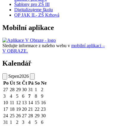
Šablony pro ZŠ III
Digitalizujeme školu
OP JAK II.- ZŠ Krhová
Mobilní aplikace
Sledujte informace z našeho webu v
mobilní aplikaci –
V OBRAZE.
Kalendář
Srpen
2026
Po
Út
St
Čt
Pá
So
Ne
27
28
29
30
31
1
2
3
4
5
6
7
8
9
10
11
12
13
14
15
16
17
18
19
20
21
22
23
24
25
26
27
28
29
30
31
1
2
3
4
5
6