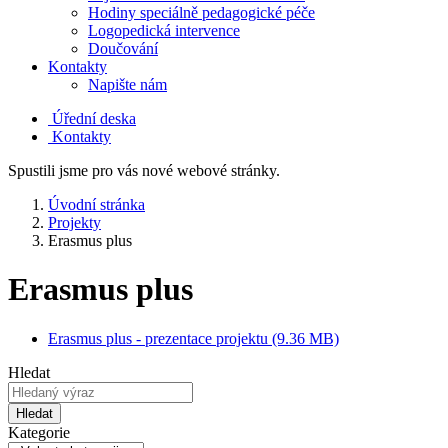
Hodiny speciálně pedagogické péče
Logopedická intervence
Doučování
Kontakty
Napište nám
Úřední deska
Kontakty
Spustili jsme pro vás nové webové stránky.
Úvodní stránka
Projekty
Erasmus plus
Erasmus plus
Erasmus plus - prezentace projektu (9.36 MB)
Hledat
Hledat
Kategorie