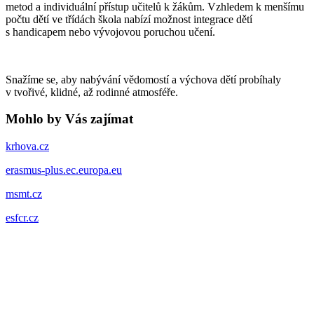
metod a individuální přístup učitelů k žákům. Vzhledem k menšímu
počtu dětí ve třídách škola nabízí možnost integrace dětí
s handicapem nebo vývojovou poruchou učení.
Snažíme se, aby nabývání vědomostí a výchova dětí probíhaly
v tvořivé, klidné, až rodinné atmosféře.
Mohlo by Vás zajímat
krhova.cz
erasmus-plus.ec.europa.eu
msmt.cz
esfcr.cz