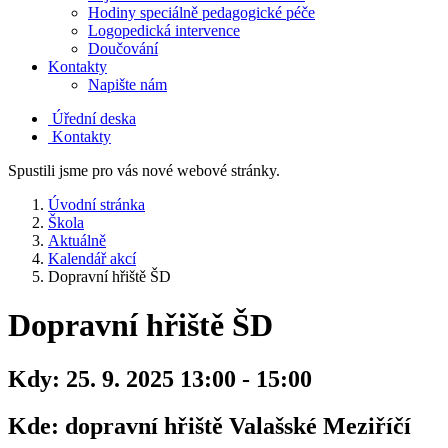
Hodiny speciálně pedagogické péče
Logopedická intervence
Doučování
Kontakty
Napište nám
Úřední deska
Kontakty
Spustili jsme pro vás nové webové stránky.
Úvodní stránka
Škola
Aktuálně
Kalendář akcí
Dopravní hřiště ŠD
Dopravní hřiště ŠD
Kdy:
25. 9. 2025 13:00 - 15:00
Kde:
dopravní hřiště Valašské Meziříčí