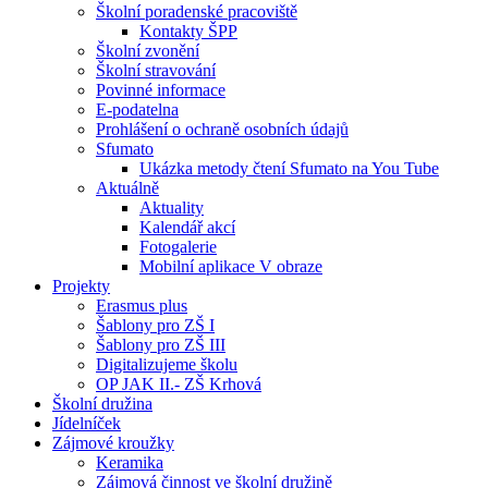
Školní poradenské pracoviště
Kontakty ŠPP
Školní zvonění
Školní stravování
Povinné informace
E-podatelna
Prohlášení o ochraně osobních údajů
Sfumato
Ukázka metody čtení Sfumato na You Tube
Aktuálně
Aktuality
Kalendář akcí
Fotogalerie
Mobilní aplikace V obraze
Projekty
Erasmus plus
Šablony pro ZŠ I
Šablony pro ZŠ III
Digitalizujeme školu
OP JAK II.- ZŠ Krhová
Školní družina
Jídelníček
Zájmové kroužky
Keramika
Zájmová činnost ve školní družině