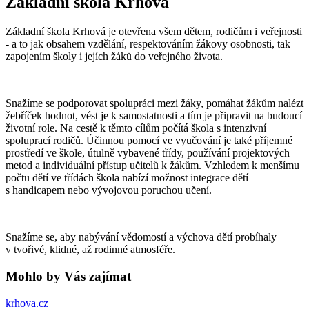
Základní škola Krhová
Základní škola Krhová je otevřena všem dětem, rodičům i veřejnosti
- a to jak obsahem vzdělání, respektováním žákovy osobnosti, tak
zapojením školy i jejích žáků do veřejného života.
Snažíme se podporovat spolupráci mezi žáky, pomáhat žákům nalézt
žebříček hodnot, vést je k samostatnosti a tím je připravit na budoucí
životní role. Na cestě k těmto cílům počítá škola s intenzivní
spoluprací rodičů. Účinnou pomocí ve vyučování je také příjemné
prostředí ve škole, útulně vybavené třídy, používání projektových
metod a individuální přístup učitelů k žákům. Vzhledem k menšímu
počtu dětí ve třídách škola nabízí možnost integrace dětí
s handicapem nebo vývojovou poruchou učení.
Snažíme se, aby nabývání vědomostí a výchova dětí probíhaly
v tvořivé, klidné, až rodinné atmosféře.
Mohlo by Vás zajímat
krhova.cz