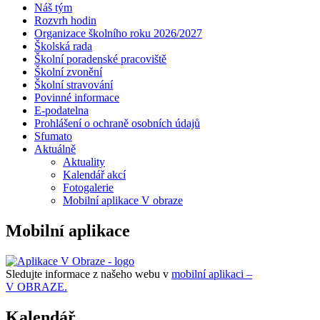
Náš tým
Rozvrh hodin
Organizace školního roku 2026/2027
Školská rada
Školní poradenské pracoviště
Školní zvonění
Školní stravování
Povinné informace
E-podatelna
Prohlášení o ochraně osobních údajů
Sfumato
Aktuálně
Aktuality
Kalendář akcí
Fotogalerie
Mobilní aplikace V obraze
Mobilní aplikace
Sledujte informace z našeho webu v
mobilní aplikaci –
V OBRAZE.
Kalendář