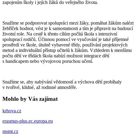
zapojením školy i jejích žáků do veřejného života.
Snažíme se podporovat spolupráci mezi žáky, pomáhat žákům nalézt
žebříček hodnot, vést je k samostatnosti a tím je připravit na budoucí
životní role. Na cestě k těmto cílům počítá škola s intenzivní
spoluprací rodičů. Účinnou pomocí ve vyučování je také příjemné
prostředí ve škole, útulně vybavené třídy, používání projektových
metod a individuální přístup učitelů k žákům. Vzhledem k menšímu
počtu dětí ve třídách škola nabízí možnost integrace dětí
s handicapem nebo vývojovou poruchou učení.
Snažíme se, aby nabývání vědomostí a výchova dětí probíhaly
v tvořivé, klidné, až rodinné atmosféře.
Mohlo by Vás zajímat
krhova.cz
erasmus-plus.ec.europa.eu
msmt.cz