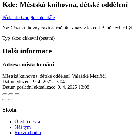
Kde:
Městská knihovna, dětské oddělení
Přidat do Google kalendáře
Návštěva knihovny žáků 4. ročníku - název lekce Už mě nechte být
Typ akce: církevní (ostatní)
Další informace
Adresa místa konání
Městská knihovna, dětské oddělení, Valašské Meziříčí
Datum vložení:
9. 4. 2025 13:04
Datum poslední aktualizace:
9. 4. 2025 13:08
Škola
Úřední deska
Náš tým
Rozvrh hodin