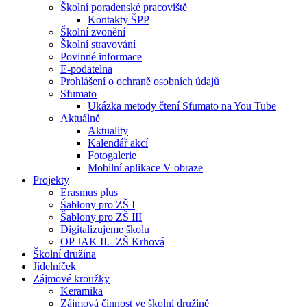
Školní poradenské pracoviště
Kontakty ŠPP
Školní zvonění
Školní stravování
Povinné informace
E-podatelna
Prohlášení o ochraně osobních údajů
Sfumato
Ukázka metody čtení Sfumato na You Tube
Aktuálně
Aktuality
Kalendář akcí
Fotogalerie
Mobilní aplikace V obraze
Projekty
Erasmus plus
Šablony pro ZŠ I
Šablony pro ZŠ III
Digitalizujeme školu
OP JAK II.- ZŠ Krhová
Školní družina
Jídelníček
Zájmové kroužky
Keramika
Zájmová činnost ve školní družině