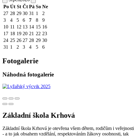
Po
Út
St
Čt
Pá
So
Ne
27
28
29
30
31
1
2
3
4
5
6
7
8
9
10
11
12
13
14
15
16
17
18
19
20
21
22
23
24
25
26
27
28
29
30
31
1
2
3
4
5
6
Fotogalerie
Náhodná fotogalerie
Základní škola Krhová
Základní škola Krhová je otevřena všem dětem, rodičům i veřejnosti
- a to jak obsahem vzdělání, respektováním žákovy osobnosti, tak