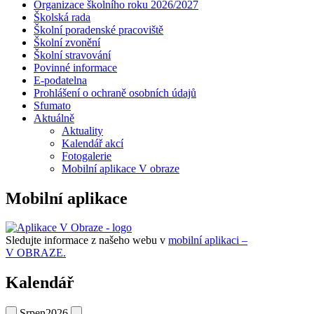
Organizace školního roku 2026/2027
Školská rada
Školní poradenské pracoviště
Školní zvonění
Školní stravování
Povinné informace
E-podatelna
Prohlášení o ochraně osobních údajů
Sfumato
Aktuálně
Aktuality
Kalendář akcí
Fotogalerie
Mobilní aplikace V obraze
Mobilní aplikace
Sledujte informace z našeho webu v
mobilní aplikaci –
V OBRAZE.
Kalendář
Srpen
2026