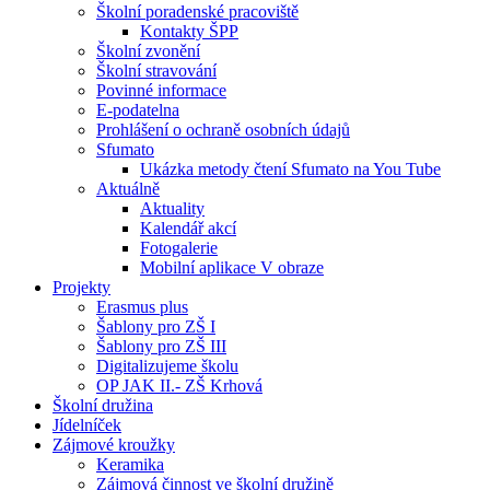
Školní poradenské pracoviště
Kontakty ŠPP
Školní zvonění
Školní stravování
Povinné informace
E-podatelna
Prohlášení o ochraně osobních údajů
Sfumato
Ukázka metody čtení Sfumato na You Tube
Aktuálně
Aktuality
Kalendář akcí
Fotogalerie
Mobilní aplikace V obraze
Projekty
Erasmus plus
Šablony pro ZŠ I
Šablony pro ZŠ III
Digitalizujeme školu
OP JAK II.- ZŠ Krhová
Školní družina
Jídelníček
Zájmové kroužky
Keramika
Zájmová činnost ve školní družině