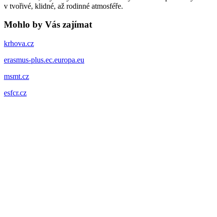
v tvořivé, klidné, až rodinné atmosféře.
Mohlo by Vás zajímat
krhova.cz
erasmus-plus.ec.europa.eu
msmt.cz
esfcr.cz