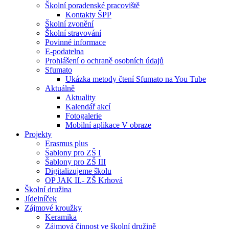
Školní poradenské pracoviště
Kontakty ŠPP
Školní zvonění
Školní stravování
Povinné informace
E-podatelna
Prohlášení o ochraně osobních údajů
Sfumato
Ukázka metody čtení Sfumato na You Tube
Aktuálně
Aktuality
Kalendář akcí
Fotogalerie
Mobilní aplikace V obraze
Projekty
Erasmus plus
Šablony pro ZŠ I
Šablony pro ZŠ III
Digitalizujeme školu
OP JAK II.- ZŠ Krhová
Školní družina
Jídelníček
Zájmové kroužky
Keramika
Zájmová činnost ve školní družině