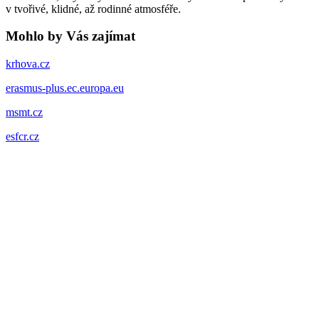
v tvořivé, klidné, až rodinné atmosféře.
Mohlo by Vás zajímat
krhova.cz
erasmus-plus.ec.europa.eu
msmt.cz
esfcr.cz