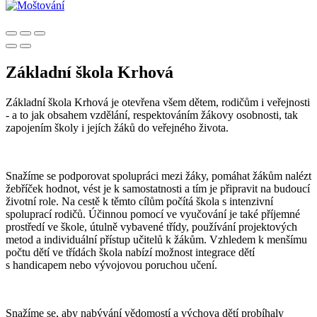
Základní škola Krhová
Základní škola Krhová je otevřena všem dětem, rodičům i veřejnosti
- a to jak obsahem vzdělání, respektováním žákovy osobnosti, tak
zapojením školy i jejích žáků do veřejného života.
Snažíme se podporovat spolupráci mezi žáky, pomáhat žákům nalézt
žebříček hodnot, vést je k samostatnosti a tím je připravit na budoucí
životní role. Na cestě k těmto cílům počítá škola s intenzivní
spoluprací rodičů. Účinnou pomocí ve vyučování je také příjemné
prostředí ve škole, útulně vybavené třídy, používání projektových
metod a individuální přístup učitelů k žákům. Vzhledem k menšímu
počtu dětí ve třídách škola nabízí možnost integrace dětí
s handicapem nebo vývojovou poruchou učení.
Snažíme se, aby nabývání vědomostí a výchova dětí probíhaly